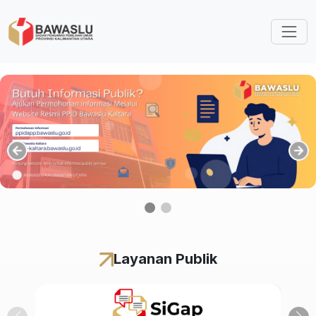
Lompat ke isi utama
Layanan Publik