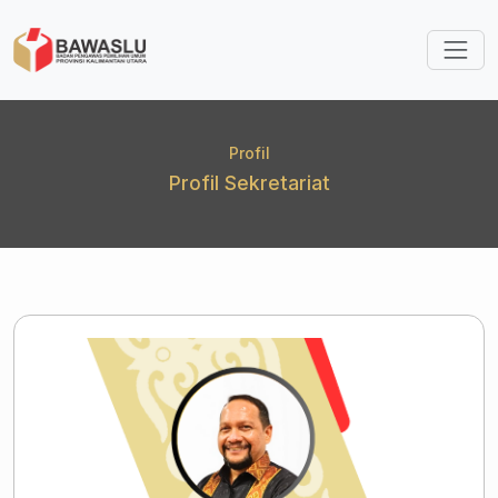
Lompat ke isi utama
Profil
Profil Sekretariat