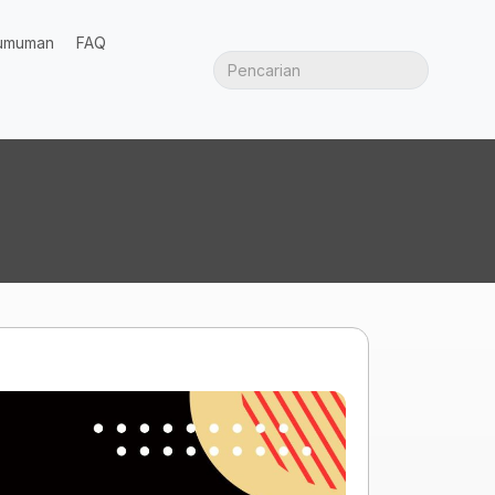
umuman
FAQ