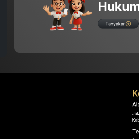
Hukum
Tanyakan
K
Al
Jal
Kab
Te