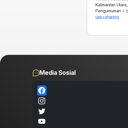
Kalimantan Utara
Pengumuman =
usp=sharing
Media Sosial