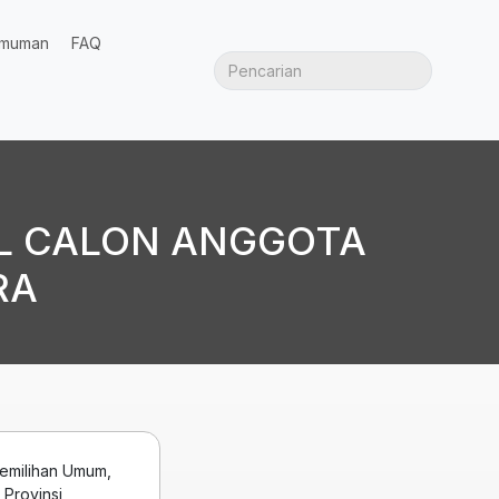
muman
FAQ
KAL CALON ANGGOTA
RA
emilihan Umum,
 Provinsi