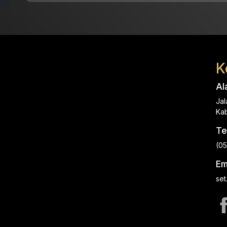
K
Al
Jal
Kab
Te
(0
Em
set