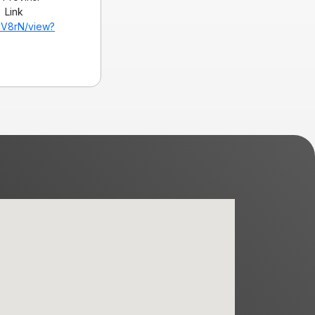
 Link
FV8rN/view?